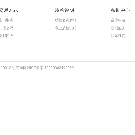
交易方式
质检说明
帮助中心
上门取货
质检名词解释
合作申请
门店交易
专业质检说明
售后服务
免邮回收
联系我们
012号 云南网警ICP备案 53010303402252