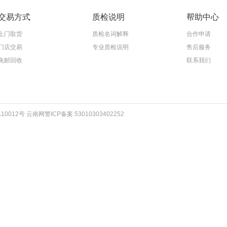
交易方式
质检说明
帮助中心
上门取货
质检名词解释
合作申请
门店交易
专业质检说明
售后服务
免邮回收
联系我们
012号 云南网警ICP备案 53010303402252