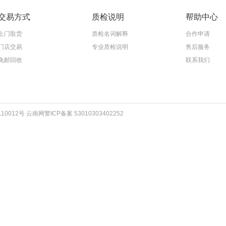
交易方式
质检说明
帮助中心
上门取货
质检名词解释
合作申请
门店交易
专业质检说明
售后服务
免邮回收
联系我们
012号 云南网警ICP备案 53010303402252