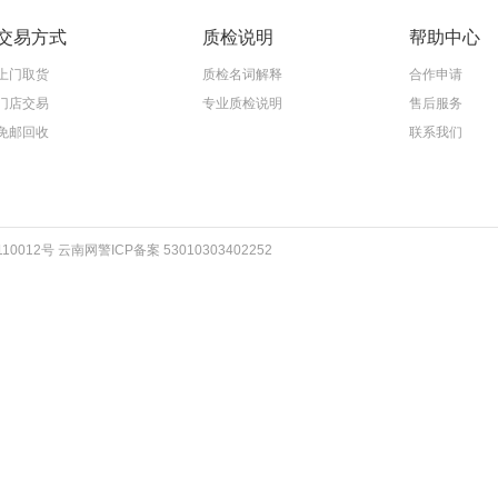
交易方式
质检说明
帮助中心
上门取货
质检名词解释
合作申请
门店交易
专业质检说明
售后服务
免邮回收
联系我们
012号 云南网警ICP备案 53010303402252